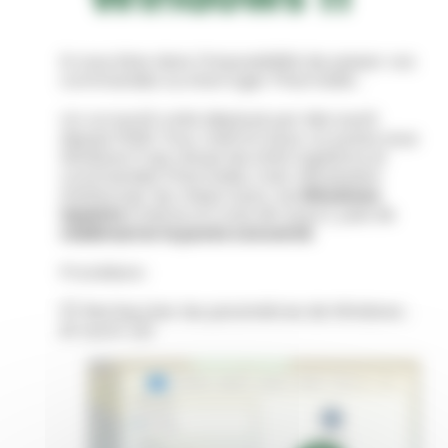
Si vous êtes dans l’impossibilité de passer vos
commandes ou interroger PharmaML :
Un correctif a été déployé par Microsoft
depuis 11h00. Pour mettre à jour un poste sous
Windows 11 qui refuse les interrogations et
commandes PharmaML, il est nécessaire
d’effectuer les mises à jour via
Windows
Update
(même si il vous dit à jour), puis de
redémarrer le poste concerné
.
Procédure :
(1) Rechercher les paramètres de Windows ;
et ouvrir (2)