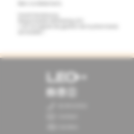
Bien cordialement,
David Derisbourg
Responsable Marketing LEO
« LEO le logiciel de gestion de la pharmacie
servicielle »
02 35 12 19 12
Contact
Carrière