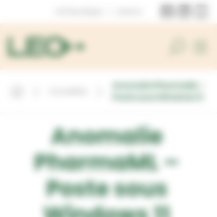
Panneau de gestion des cookies
LEOboutique
|
Astera
Anomalie PharmaML –
Actualités
Poste sous Windows 11
Anomalie
PharmaML –
Poste sous
Windows 11