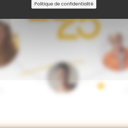
Politique de confidentialité