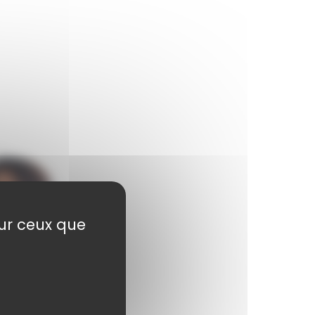
sur ceux que